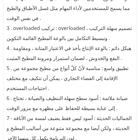
مما يسمح للمستخدمين لأداء المهام مثل غسل الأطباق والطبخ
في نفس الوقت .
3 . overloaded تركيب : overloaded تصميم سهلة التركيب ،
وتبسيط التكامل بين بالوعة المطبخ القائمة التكوين .
4 . هيكل دائم : بالوعة الإنتاج يأخذ في الاعتبار المتانة ، ومقاومة
البقع والخدوش ، لضمان استمرار ومرونة المطبخ المثبت .
5 . تطبيق واسع : مناسبة لأنّ كلّ أنواع من مطبخ مجموعة من
الإقامة إلى الفضاء التجاري ، يمكن أن تتكيف مع مختلف
احتياجات المستخدم .
6 . صيانة ملائمة : أسود سطح سهلة التنظيف والصيانة ، تحتاج
إلى عناية بسيطة للحفاظ على مظهره مع مرور الوقت .
7 - الجماليات الحديثة : أسود ليس فقط يضيف لمسة من الأناقة
الحديثة ، ولكن أيضا مع مجموعة متنوعة من أساليب المطبخ و
لون البرنامج يكمل كل منهما الآخر .