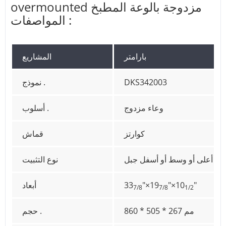
overmounted مزدوجة بالوعة المطبخ
المواصفات :
بارامتر
المشاريع
DKS342003
نموذج .
وعاء مزدوج
أسلوب .
كوارتز
قماش
أعلى أو وسط أو أسفل جبل
نوع التثبيت
"
"×10
"×19
33
أبعاد
7/8
7/8
1/2
860 * 505 * 267 مم
حجم .