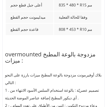
835 * 480 * R15 مم
أعلى جبل قطع حجم
وفقا للحالة الفعلية
ميدليمونت حجم القطع
808 * 453 * R10 مم
قاعدة حجم القطع
overmounted مزدوجة بالوعة المطبخ
ميزات :
بلاك أوفيرمونت مزدوجة بالوعة المطبخ ميزات بارزة على النحو
التالي :
1 . تصميم عصريّة : بالوعة استخدام السلس الأسود الانتهاء من
أي ديكور المطبخ إضافة عناصر الموضة الحديثة .
2 - وعاء مزدوج التكوين : اثنين من الأطباق على تعدد المهام ،