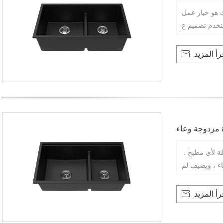
ك هو خيار عمل
تخدم تصميم ع
رأ المزيد

ة مزدوجة وعاء
لة لأي مطبخ .
اء ، ويضيف لم
رأ المزيد
