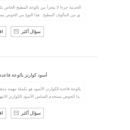
الحديثة جزءا لا يتجزأ من بالوعة المطبخ الخاص ب
ي من المألوف المطبخ . هذا النوع من الحوض يس
صري متعدد الوظائف 60 / 40 تقسيم نوع ، كل وظيفة والراحة .
سؤال أكثر
اق

أسود كوارتز بالوعة قاعد
بالوعة قاعدة الكوارتز الأسود هو تكملة مهمة مذه
هذا الحوض يستخدم السلس الأسود الكوارتز الانته
سة عصرية وأنيقة كونترتوب الخاص بك .
سؤال أكثر
اق
