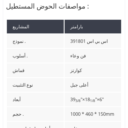
مواصفات الحوض المستطيل :
بارامتر
المشاريع
اس بي اس 391801
نموذج .
فن وعاء
أسلوب .
كوارتز
قماش
أعلى جبل
نوع التثبيت
"×6"
"×18
39
أبعاد
3/8
1/8
1000 * 460 * 150mm
حجم .